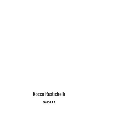
Rocco Rustichelli
PARMA
Via
Azzoni 6/a
Romeo
LA SPEZIA
Via Zara n. 8